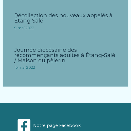
Récollection des nouveaux appelés à
Étang Salé
9 mai 2022
Journée diocésaine des
recommençants adultes à Étang-Salé
/ Maison du pèlerin
15 mai 2022
Notre page Facebook