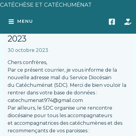
Aller
Navigation
CATÉCHÈSE ET CATÉCHUMÉNAT
au
des
MAIN
Nouveau Mail + Rencontre
contenu
articles
MENU
diocésaine du 05 novembre
MENU
2023
30 octobre 2023
Chers confrères,
Par ce présent courrier, je vous informe de la
nouvelle adresse mail du Service Diocésain
du Catéchuménat (SDC). Merci de bien vouloir la
rentrer dans votre base de données :
catechumenat974@gmail.com
Par ailleurs, le SDC organise une rencontre
diocésaine pour tous les accompagnateurs
et accompagnatrices des catéchumènes et des
recommençants de vos paroisses :