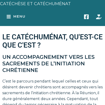
Aller
CATÉCHÈSE ET CATÉCHUMÉNAT
au
MAIN
contenu
MENU
MENU
LE CATÉCHUMÉNAT, QU'EST-CE
QUE C'EST ?​
UN ACCOMPAGNEMENT VERS LES
SACREMENTS DE L’INITIATION
CHRÉTIENNE
C’est le parcours pendant lequel celles et ceux qui
désirent devenir chrétiens sont accompagnés vers les
sacrements de l’initiation chrétienne. À la Réunion, il
dure généralement deux années. Cependant, tout
dépend du temps nécessaire à la maturation de la