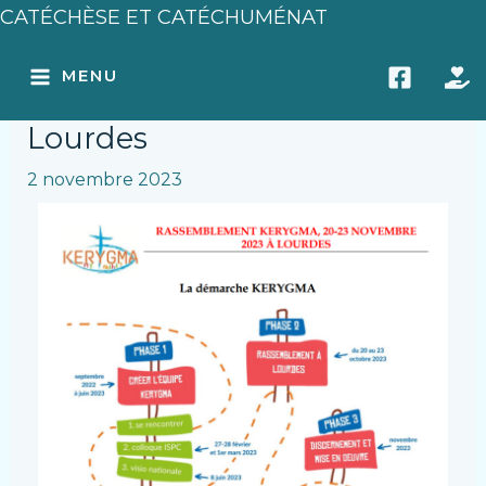
Aller
Navigation
CATÉCHÈSE ET CATÉCHUMÉNAT
au
des
MAIN
Rassemblement Kerygma,
contenu
articles
MENU
20-23 novembre 2023 à
MENU
Lourdes
2 novembre 2023