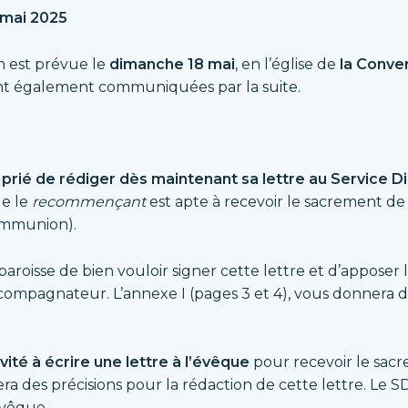
 mai 2025
n est prévue le
dimanche 18 mai
, en l’église de
la Conver
ont également communiquées par la suite.
rié de rédiger dès maintenant sa lettre au Service 
ue le
recommençant
est apte à recevoir le sacrement de 
ommunion).
oisse de bien vouloir signer cette lettre et d’apposer l
compagnateur. L’annexe I (pages 3 et 4), vous donnera d
vité à écrire une lettre à l’évêque
pour recevoir le sac
era des précisions pour la rédaction de cette lettre. Le 
évêque.