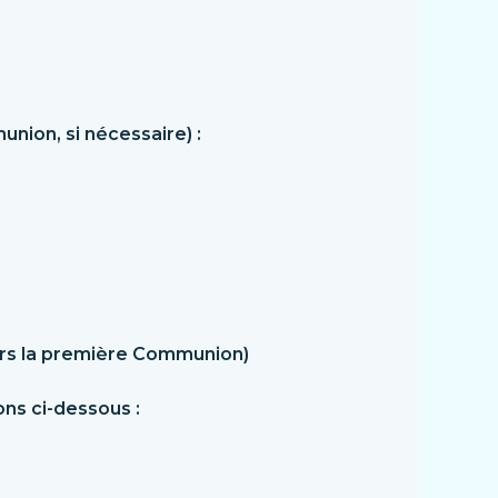
nion, si nécessaire) :
ers la première Communion)
ns ci-dessous :