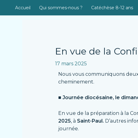
Aller
Accueil
Qui sommes-nous ?
Catéchèse 8-12 ans
au
contenu
Navigation
des
articles
En vue de la Con
17 mars 2025
Nous vous communiquons deux d
cheminement.
■ Journée diocésaine, le diman
En vue de la préparation à la C
2025
, à
Saint-Paul.
D’autres inf
journée.