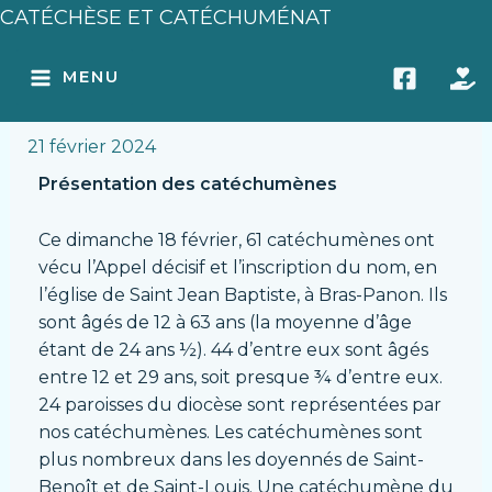
Aller
Navigation
CATÉCHÈSE ET CATÉCHUMÉNAT
au
des
MAIN
Journée de l’Appel décisif et
contenu
articles
MENU
de l’inscription du nom
MENU
21 février 2024
Présentation des catéchumènes
Ce dimanche 18 février, 61 catéchumènes ont
vécu l’Appel décisif et l’inscription du nom, en
l’église de Saint Jean Baptiste, à Bras-Panon. Ils
sont âgés de 12 à 63 ans (la moyenne d’âge
étant de 24 ans ½). 44 d’entre eux sont âgés
entre 12 et 29 ans, soit presque ¾ d’entre eux.
24 paroisses du diocèse sont représentées par
nos catéchumènes. Les catéchumènes sont
plus nombreux dans les doyennés de Saint-
Benoît et de Saint-Louis. Une catéchumène du