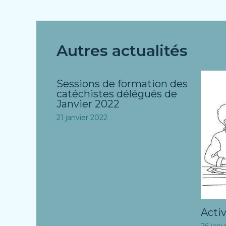
Autres actualités
Sessions de formation des
catéchistes délégués de
Janvier 2022
21 janvier 2022
Activ
26 janv