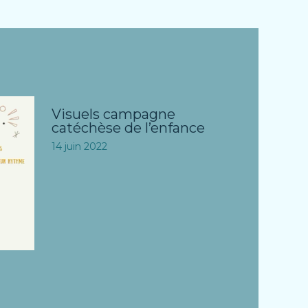
Visuels campagne
catéchèse de l’enfance
14 juin 2022