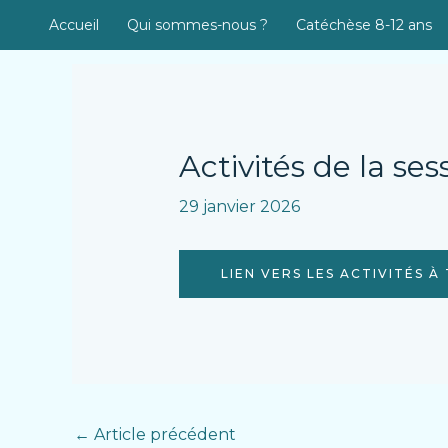
Aller
Accueil
Qui sommes-nous ?
Catéchèse 8-12 ans
au
contenu
Navigation
des
articles
Activités de la se
29 janvier 2026
LIEN VERS LES ACTIVITÉS 
←
Article précédent