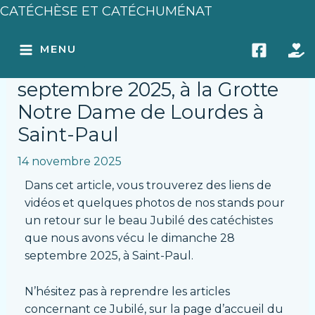
Aller
Navigation
CATÉCHÈSE ET CATÉCHUMÉNAT
au
des
MAIN
Retour sur le Jubilé des
contenu
articles
MENU
catéchistes, Dimanche 28
MENU
septembre 2025, à la Grotte
Notre Dame de Lourdes à
Saint-Paul
14 novembre 2025
Dans cet article, vous trouverez des liens de
vidéos et quelques photos de nos stands pour
un retour sur le beau Jubilé des catéchistes
que nous avons vécu le dimanche 28
septembre 2025, à Saint-Paul.
N’hésitez pas à reprendre les articles
concernant ce Jubilé, sur la page d’accueil du