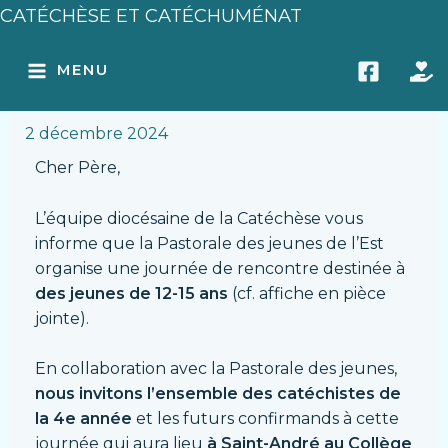
Aller
Navigation
CATÉCHÈSE ET CATÉCHUMÉNAT
au
des
MAIN
Rassemblement de la
contenu
articles
MENU
Pastorale des jeunes
MENU
2 décembre 2024
Cher Père,
L’équipe diocésaine de la Catéchèse vous
informe que la Pastorale des jeunes de l’Est
organise une journée de rencontre destinée à
des jeunes de 12-15 ans
(cf. affiche en pièce
jointe).
En collaboration avec la Pastorale des jeunes,
nous invitons l’ensemble des catéchistes de
la 4e année
et les futurs confirmands à cette
journée qui aura lieu
à Saint-André au Collège