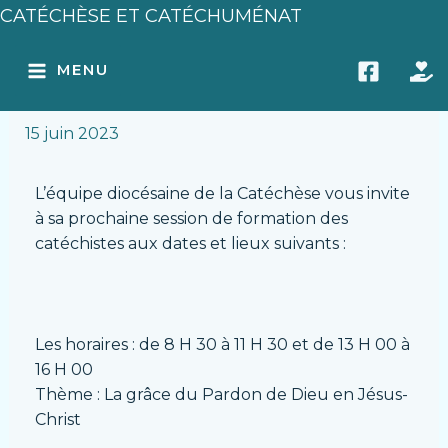
Aller
Navigation
CATÉCHÈSE ET CATÉCHUMÉNAT
au
des
MAIN
Session de formation des
contenu
articles
MENU
catéchistes – Juillet 2023
MENU
15 juin 2023
L’équipe diocésaine de la Catéchèse vous invite
à sa prochaine session de formation des
catéchistes aux dates et lieux suivants :
Les horaires : de 8 H 30 à 11 H 30 et de 13 H 00 à
16 H 00
Thème : La grâce du Pardon de Dieu en Jésus-
Christ